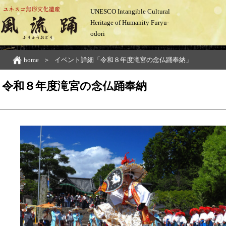
UNESCO Intangible Cultural
Heritage of Humanity Furyu-
odori
home
イベント詳細「令和８年度滝宮の念仏踊奉納」
令和８年度滝宮の念仏踊奉納