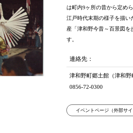
は町内9ヶ所の昔から定め
江戸時代末期の様子を描い
産「津和野今昔～百景図を
す。
連絡先：
津和野町郷土館（津和野
0856-72-0300
イベントページ（外部サイ