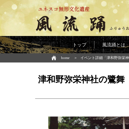
トップ
風流踊とは
home
イベント詳細「津和野弥栄神
津和野弥栄神社の鷺舞