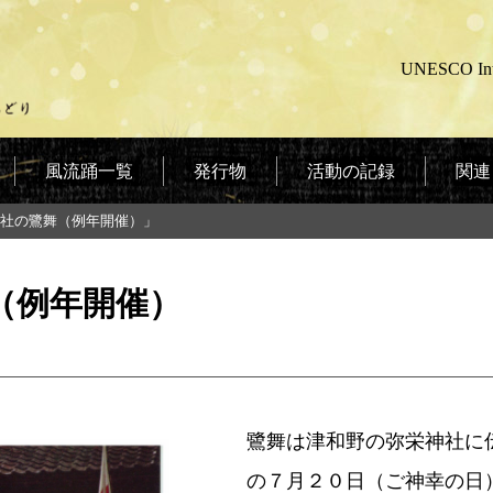
UNESCO Intan
風流踊一覧
発行物
活動の記録
関連
社の鷺舞（例年開催）」
（例年開催）
鷺舞は津和野の弥栄神社に
の７月２０日（ご神幸の日