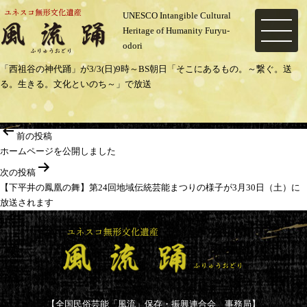
UNESCO Intangible Cultural
Heritage of Humanity Furyu-
MENU
odori
「西祖谷の神代踊」が3/3(日)9時～BS朝日「そこにあるもの。～繋ぐ。送
る。生きる。文化といのち～」で放送
投
前の投稿
稿
ホームページを公開しました
ナ
次の投稿
ビ
【下平井の鳳凰の舞】第24回地域伝統芸能まつりの様子が3月30日（土）に
ゲ
放送されます
ー
シ
ョ
ン
【全国民俗芸能「風流」保存・振興連合会 事務局】