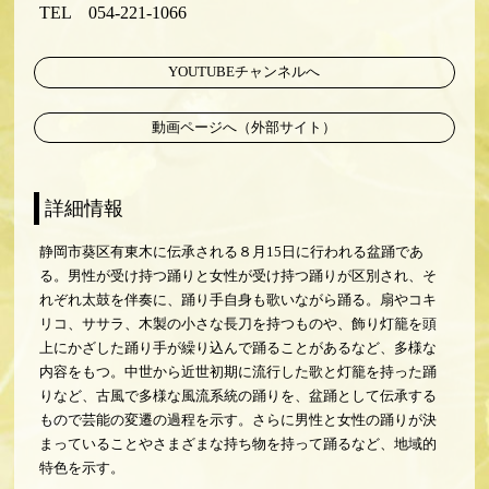
TEL 054-221-1066
YOUTUBEチャンネルへ
動画ページへ（外部サイト）
静岡市葵区有東木に伝承される８月15日に行われる盆踊であ
る。男性が受け持つ踊りと女性が受け持つ踊りが区別され、そ
れぞれ太鼓を伴奏に、踊り手自身も歌いながら踊る。扇やコキ
リコ、ササラ、木製の小さな長刀を持つものや、飾り灯籠を頭
上にかざした踊り手が繰り込んで踊ることがあるなど、多様な
内容をもつ。中世から近世初期に流行した歌と灯籠を持った踊
りなど、古風で多様な風流系統の踊りを、盆踊として伝承する
もので芸能の変遷の過程を示す。さらに男性と女性の踊りが決
まっていることやさまざまな持ち物を持って踊るなど、地域的
特色を示す。