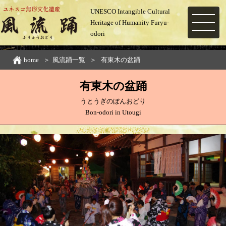
UNESCO Intangible Cultural
Heritage of Humanity Furyu-
MENU
odori
home
風流踊一覧
有東木の盆踊
有東木の盆踊
うとうぎのぼんおどり
Bon-odori in Utougi