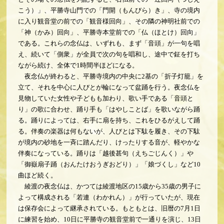
こう）」、平勝寺山門での「門開（もんびら）き」、寺の境内
に入り観音堂の前での「観音様回向」、その隣の神明社前での
「神（かみ）回向」、平勝寺本堂前での「仏（ほとけ）回向」
である。これらの念仏は、いずれも、まず「音頭」が一句を唱
え、続いて「側衆」が全員で次の句を唱和し、途中で鉦を打ち
ながら続け、全体で1時間半ほどになる。
夜念仏が終わると、平勝寺境内の中央に2基の「折子灯籠」を
立て、それを中心に人びとが輪になって盆踊を行う。夜念仏を
見物していた女性や子どもも加わり、歌い手である「音頭と
り」の歌に合わせ、踊り手も「はやしことば」を歌いながら踊
る。踊りによっては、右手に扇を持ち、これをひるがえして踊
る。伴奏の楽器は何もないが、人びとは下駄を履き、その下駄
が境内の砂地を一斉に踏んだり、けったりする音が、軽やかな
伴奏になっている。踊りは「越後甚句（えちごじんく）」や
「御嶽扇子踊（おんたけおうぎおどり）」「娘づくし」など10
曲ほど続く。
綾渡の夜念仏は、かつては綾渡地区の15歳から35歳の男子に
よって構成される「若連（わかれん）」が行っていたが、現在
は保存会によって継承されている。もともとは、旧暦の7月1日
に練習を始め、10日に平勝寺の観音堂前で一通りを演じ、13日