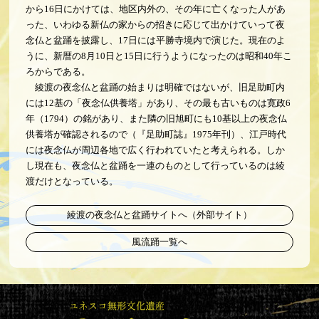
から16日にかけては、地区内外の、その年に亡くなった人があ
った、いわゆる新仏の家からの招きに応じて出かけていって夜
念仏と盆踊を披露し、17日には平勝寺境内で演じた。現在のよ
うに、新暦の8月10日と15日に行うようになったのは昭和40年こ
ろからである。
綾渡の夜念仏と盆踊の始まりは明確ではないが、旧足助町内
には12基の「夜念仏供養塔」があり、その最も古いものは寛政6
年（1794）の銘があり、また隣の旧旭町にも10基以上の夜念仏
供養塔が確認されるので（『足助町誌』1975年刊）、江戸時代
には夜念仏が周辺各地で広く行われていたと考えられる。しか
し現在も、夜念仏と盆踊を一連のものとして行っているのは綾
渡だけとなっている。
綾渡の夜念仏と盆踊サイトへ（外部サイト）
風流踊一覧へ