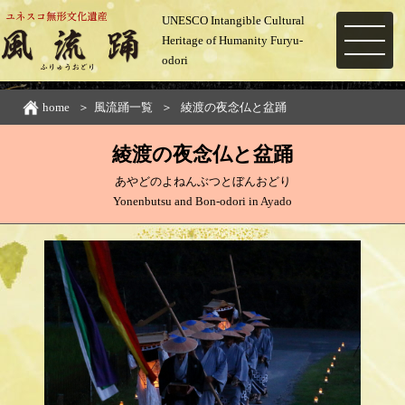
UNESCO Intangible Cultural
Heritage of Humanity Furyu-
MENU
odori
home
風流踊一覧
綾渡の夜念仏と盆踊
綾渡の夜念仏と盆踊
あやどのよねんぶつとぼんおどり
Yonenbutsu and Bon-odori in Ayado