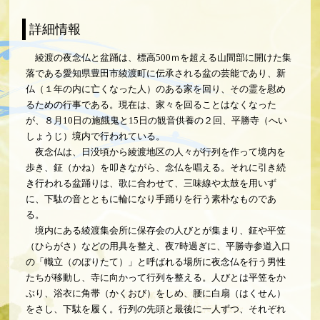
綾渡の夜念仏と盆踊は、標高500ｍを超える山間部に開けた集
落である愛知県豊田市綾渡町に伝承される盆の芸能であり、新
仏（１年の内に亡くなった人）のある家を回り、その霊を慰め
るための行事である。現在は、家々を回ることはなくなった
が、８月10日の施餓鬼と15日の観音供養の２回、平勝寺（へい
しょうじ）境内で行われている。
夜念仏は、日没頃から綾渡地区の人々が行列を作って境内を
歩き、鉦（かね）を叩きながら、念仏を唱える。それに引き続
き行われる盆踊りは、歌に合わせて、三味線や太鼓を用いず
に、下駄の音とともに輪になり手踊りを行う素朴なものであ
る。
境内にある綾渡集会所に保存会の人びとが集まり、鉦や平笠
（ひらがさ）などの用具を整え、夜7時過ぎに、平勝寺参道入口
の「幟立（のぼりたて）」と呼ばれる場所に夜念仏を行う男性
たちが移動し、寺に向かって行列を整える。人びとは平笠をか
ぶり、浴衣に角帯（かくおび）をしめ、腰に白扇（はくせん）
をさし、下駄を履く。行列の先頭と最後に一人ずつ、それぞれ