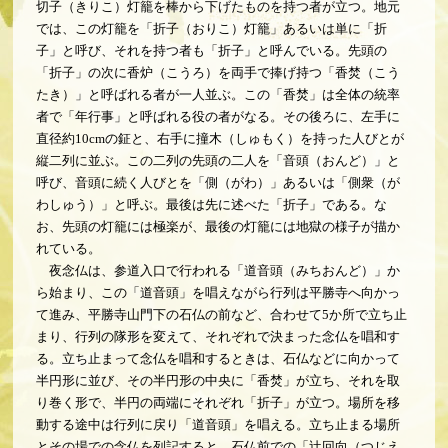
切子（きりこ）灯籠を棒から下げたものを持つ者が立つ。地元
では、この灯籠を「折子（おりこ）灯籠」あるいは単に「折
子」と呼び、それを持つ者も「折子」と呼んでいる。先頭の
「折子」の次に香炉（こうろ）を両手で捧げ持つ「香焚（こう
たき）」と呼ばれる者が一人並ぶ。この「香焚」は全体の統率
者で「年行事」と呼ばれる役の者がなる。その後ろに、左手に
直径約10cmの鉦と、右手に撞木（しゅもく）を持った人びとが
縦二列に並ぶ。この二列の先頭の二人を「音頭（おんど）」と
呼び、音頭に続く人びとを「側（がわ）」あるいは「側衆（が
わしゅう）」と呼ぶ。最後は先に述べた「折子」である。な
お、先頭の灯籠には極楽が、最後の灯籠には地獄の様子が描か
れている。
夜念仏は、参道入口で行われる「道音頭（みちおんど）」か
ら始まり、この「道音頭」を唱えながら行列は平勝寺へ向かっ
て進み、平勝寺山門下の石仏の前など、合わせて5か所で立ち止
まり、行列の隊形を変えて、それぞれで決まった念仏を唱和す
る。立ち止まって念仏を唱和するときは、石仏などに向かって
半円形に並び、その半円形の中央に「香焚」が立ち、それを取
り巻く形で、半円の両端にそれぞれ「折子」が立つ。場所を移
動する途中は行列に戻り「道音頭」を唱える。立ち止まる場所
とその場での念仏を列記すると、石仏前での「辻回向（つじえ