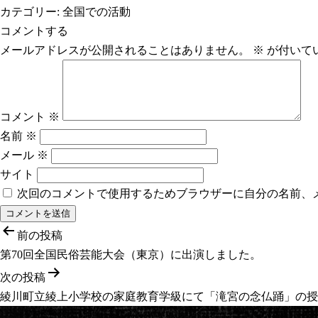
カテゴリー:
全国での活動
コメントする
メールアドレスが公開されることはありません。
※
が付いて
コメント
※
名前
※
メール
※
サイト
次回のコメントで使用するためブラウザーに自分の名前、
投
前の投稿
稿
第70回全国民俗芸能大会（東京）に出演しました。
ナ
次の投稿
ビ
綾川町立綾上小学校の家庭教育学級にて「滝宮の念仏踊」の授
ゲ