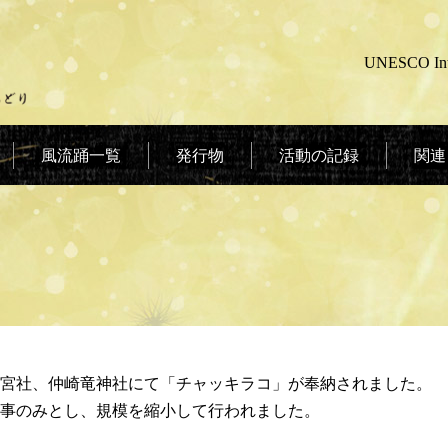
UNESCO Intan
風流踊一覧
発行物
活動の記録
関連
竜宮社、仲崎竜神社にて「チャッキラコ」が奉納されました。
事のみとし、規模を縮小して行われました。